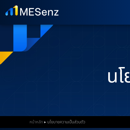
S
k
i
p
t
o
m
a
นโ
i
n
c
o
n
t
หน้าหลัก
▸
นโยบายความเป็นส่วนตัว
e