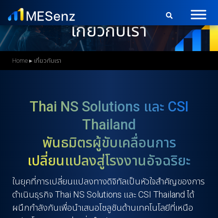
S
k
เกี่ยวกับเรา
i
p
t
Home
▸
เกี่ยวกับเรา
o
m
a
Thai NS Solutions และ CSI
i
Thailand
n
c
พันธมิตรผู้ขับเคลื่อนการ
o
เปลี่ยนแปลงสู่โรงงานอัจฉริยะ
n
t
ในยุคที่การเปลี่ยนแปลงทางดิจิทัลเป็นหัวใจสำคัญของการ
e
ดำเนินธุรกิจ Thai NS Solutions และ CSI Thailand ได้
n
ผนึกกำลังกันเพื่อนำเสนอโซลูชันด้านเทคโนโลยีที่เหนือ
t