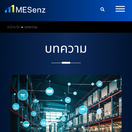
S
k
i
p
หน้าหลัก
▸
บทความ
t
o
บทความ
m
a
i
n
c
o
n
t
e
n
t