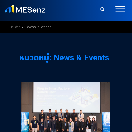
S
k
i
p
หน้าหลัก
▸
ข่าวสารและกิจกรรม
t
o
m
หมวดหมู่:
News & Events
a
i
n
c
o
n
t
e
n
t