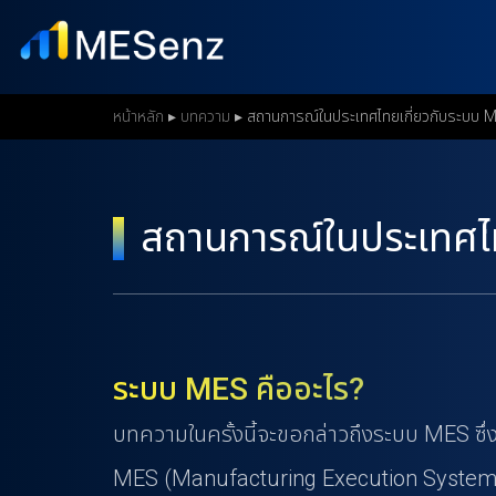
S
k
i
p
หน้าหลัก
▸
บทความ
▸
สถานการณ์ในประเทศไทยเกี่ยวกับระบบ 
t
o
m
สถานการณ์ในประเทศไ
a
i
n
c
o
ระบบ MES คืออะไร?
n
บทความในครั้งนี้จะขอกล่าวถึงระบบ MES ซึ่งเ
t
MES (Manufacturing Execution System) คื
e