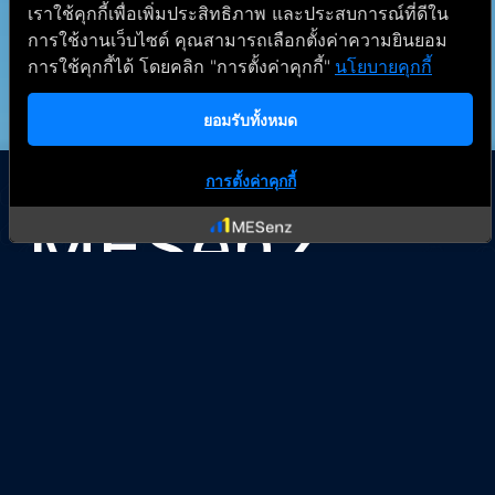
เราใช้คุกกี้เพื่อเพิ่มประสิทธิภาพ และประสบการณ์ที่ดีใน
การใช้งานเว็บไซต์ คุณสามารถเลือกตั้งค่าความยินยอม
การใช้คุกกี้ได้ โดยคลิก "การตั้งค่าคุกกี้"
นโยบายคุกกี้
SCROLL
ยอมรับทั้งหมด
การตั้งค่าคุกกี้
MESenz
Manufacturing Execution System
(MES)
MES (Manufacturing Execution
System) คืออะไร ?